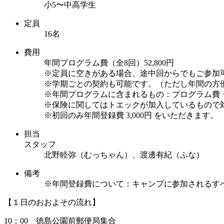
小5〜中高学生
定員
16名
費用
年間プログラム費（全8回）52,800円
※定員に空きがある場合、途中回からでもご参加
※学期ごとの契約も可能です。（ただし年間の方
※年間プログラムに含まれるもの：プログラム費
※保険に関してはトエックが加入しているもので
※初回のみ年間登録費 3,000円 をいただきます。
担当
スタッフ
北野睦弥（むっちゃん）、渡邊有紀（ふな）
備考
※年間登録費について：キャンプに参加されるす
【１日のおおよその流れ】
10：00 徳島公園前郵便局集合