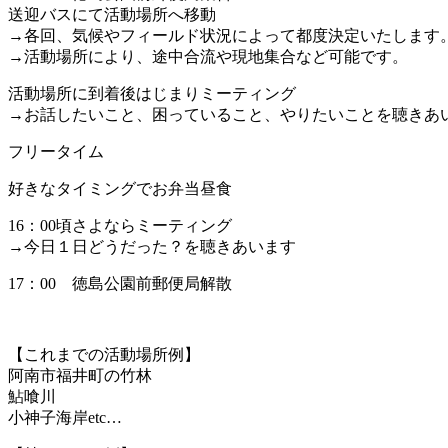
送迎バスにて活動場所へ移動
→各回、気候やフィールド状況によって都度決定いたします
→活動場所により、途中合流や現地集合など可能です。
活動場所に到着後はじまりミーティング
→お話したいこと、困っていること、やりたいことを聴きあ
フリータイム
好きなタイミングでお弁当昼食
16：00頃さよならミーティング
→今日１日どうだった？を聴きあいます
17：00 徳島公園前郵便局解散
【これまでの活動場所例】
阿南市福井町の竹林
鮎喰川
小神子海岸etc…