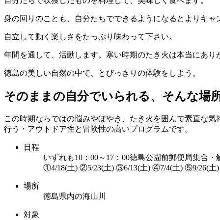
自分たちで収獲したものを料理して、美味しく食べます。
身の回りのことも、自分たちでできるようになるとよりキャ
自立して動く楽しさをたっぷり味わって下さい。
年間を通して、活動します。寒い時期のたき火は本当にあり
徳島の美しい自然の中で、とびっきりの体験をしよう。
そのままの自分でいられる、そんな場
この時期ならではの悩みやぼやき、たき火を囲んで素直な気
行う・アウトドア性と冒険性の高いプログラムです。
日程
いずれも10：00～17：00徳島公園前郵便局集合
①4/18(土) ②5/23(土) ③6/13(土) ④7/4(土) ⑤9/26(土)
場所
徳島県内の海山川
対象