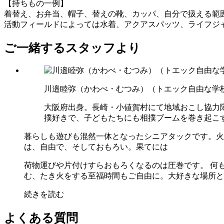
【持ちもの一例】
着替え、お弁当、帽子、替えの靴、カッパ、自分で扱える範
活動フィールドによっては水着、アクアスパッツ、ライフジ
ご一緒するスタッフより
川邉睦弥（かわべ・むつみ）（
トエック自由な学
大阪府出身。長崎・小値賀村にて地域おこし協力
撲好きで、子どもたちにも相撲ブームを巻き起こ
暮らしも遊びも混然一体となったシニアタックです。火
は、自由で、そしておもろい。果てには
荷物運びや片付けすらおもろくなるのは圧巻です。 何
む、たき火をする至福時間もご自由に。大好きな場所と
続きを読む
よくある質問